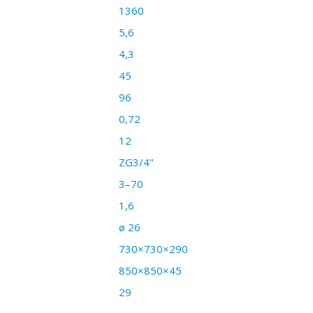
1360
5,6
4,3
45
96
0,72
12
ZG3/4’’
3–70
1,6
ø 26
730×730×290
850×850×45
29