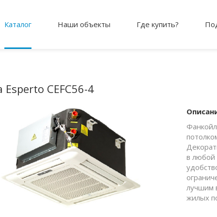
Каталог
Наши объекты
Где купить?
По
a Esperto CEFC56-4
Описан
Фанкойл
потолком
Декорат
в любой
удобств
огранич
лучшим 
жилых п