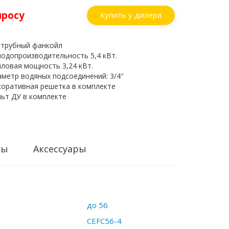
просу
Купить у дилера
х трубный фанкойл
лодопроизводительность 5,4 кВт.
пловая мощность 3,24 кВт.
метр водяных подсоединений: 3/4″
коративная решетка в комплекте
льт ДУ в комплекте
ры
Аксессуары
до 56
CEFC56-4