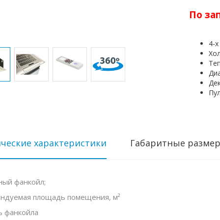
По за
4-
Хо
Те
Диа
Де
Пу
ческие характеристики
Габаритные разме
ный фанкойл;
ндуемая площадь помещения, м²
 фанкойла