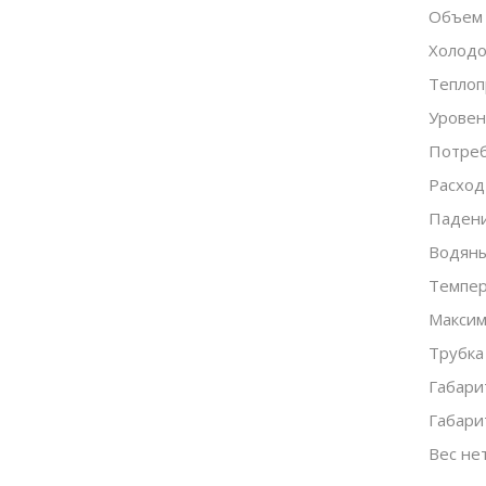
Объем 
Холодо
Теплоп
Уровен
Потреб
Расход
Падени
Водяны
Темпер
Максим
Трубка
Габари
Габари
Вес нет