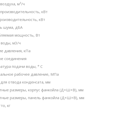
воздуха, м³/ч
производительность, кВт
роизводительность, кВт
ь шума, дБА
ляемая мощность, Вт
 воды, м3/ч
е давления, кПа
е соединения
атура подачи воды, ° С
альное рабочее давление, МПа
 для отвода конденсата, мм
тные размеры, корпус фанкойла (Д×Ш×В), мм
тные размеры, панель
фанкойла (
Д×Ш×В), мм
то, кг