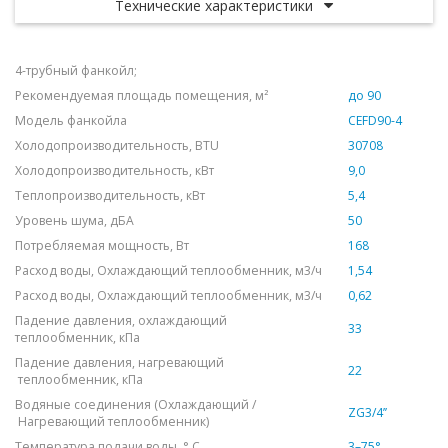
Технические характеристики
4-трубный фанкойл;
Рекомендуемая площадь помещения, м²
до 90
Модель фанкойла
CEFD90-4
Холодопроизводительность, BTU
30708
Холодопроизводительность, кВт
9,0
Теплопроизводительность, кВт
5,4
Уровень шума, дБА
50
Потребляемая мощность, Вт
168
Расход воды, Охлаждающий теплообменник, м3/ч
1,54
Расход воды, Охлаждающий теплообменник, м3/ч
0,62
Падение давления, охлаждающий
33
теплообменник, кПа
Падение давления, нагревающий
22
теплообменник, кПа
Водяные соединения (Охлаждающий /
ZG3/4’’
Нагревающий теплообменник)
Температура подачи воды, ° С
3–75
°