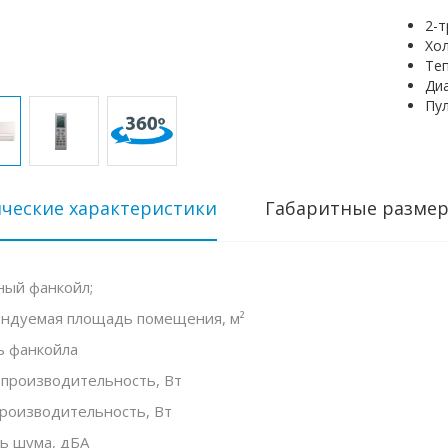
2-
Хо
Теп
Диа
Пу
ческие характеристики
Габаритные разме
ный фанкойл;
ндуемая площадь помещения, м²
 фанкойла
производительность, Вт
роизводительность, Вт
ь шума, дБА