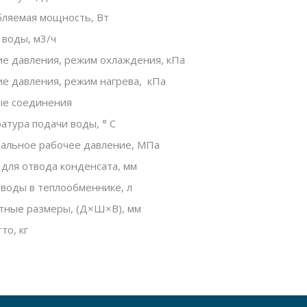
ляемая мощность, Вт
 воды, м3/ч
е давления, режим охлаждения, кПа
е давления, режим нагрева, кПа
е соединения
атура подачи воды, ° С
альное рабочее давление, МПа
 для отвода конденсата, мм
воды в теплообменнике, л
тные размеры,
(
Д×Ш×В), мм
то, кг