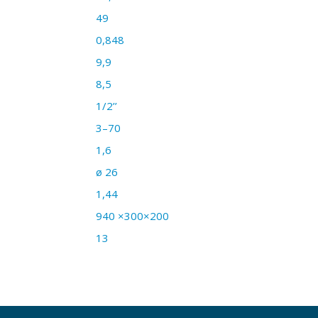
49
0,848
9,9
8,5
1/2’’
3–70
1,6
ø 26
1,44
940 ×300×200
13