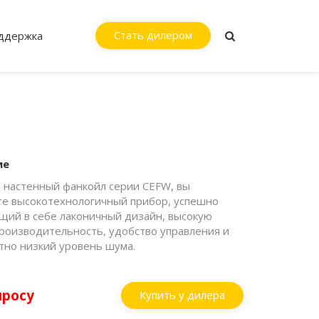
Стать дилером
ддержка
ие
 настенный фанкойл серии CEFW, вы
те высокотехнологичный прибор, успешно
щий в себе лаконичный дизайн, высокую
роизводительность, удобство управления и
тно низкий уровень шума.
просу
Купить у дилера