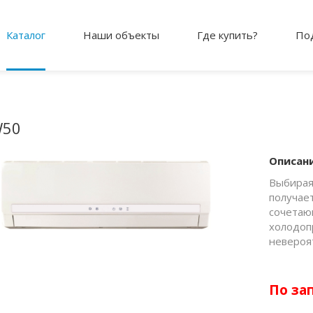
Каталог
Наши объекты
Где купить?
По
W50
Описан
Выбирая
получае
сочетаю
холодоп
невероя
По за