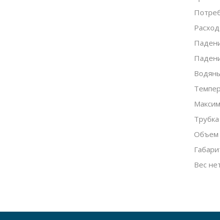
Потреб
Расход
Падени
Падени
Водяны
Темпер
Максим
Трубка
Объем 
Габари
Вес нет